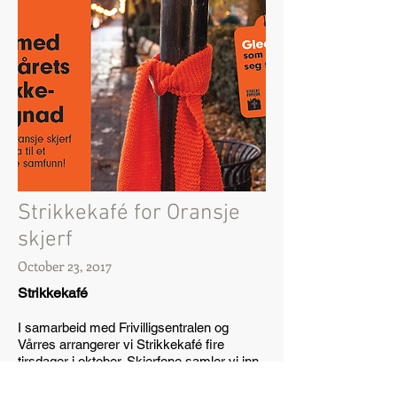
Strikkekafé for Oransje
skjerf
October 23, 2017
Strikkekafé
I samarbeid med Frivilligsentralen og
Vårres arrangerer vi Strikkekafé fire
tirsdager i oktober. Skjerfene samler vi inn
og henger opp i byen natt til 1. november
som en del av
Oransje Skjerf-aksjonen.