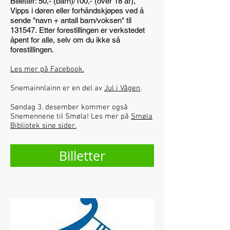
Billetter: 50,- (barn)/100,- (over 18 år),
Vipps i døren eller forhåndskjøpes ved å
sende "navn + antall barn/voksen" til
131547. Etter forestillingen er verkstedet
åpent for alle, selv om du ikke så
forestillingen.
Les mer på Facebook.
Snemainnlainn er en del av
Jul i Vågen
.
Søndag 3. desember kommer også
Snemennene til Smøla! Les mer på
Smøla
Bibliotek sine sider.
Billetter